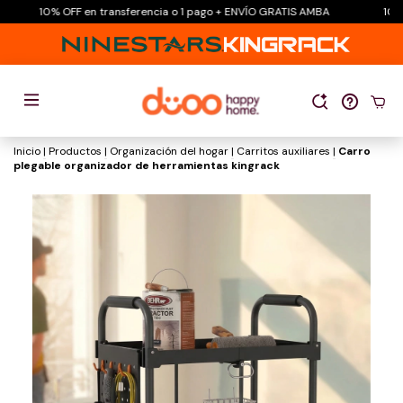
10% OFF en transferencia o 1 pago + ENVÍO GRATIS AMBA
10%
Inicio
|
Productos
|
Organización del hogar
|
Carritos auxiliares
|
Carro
plegable organizador de herramientas kingrack